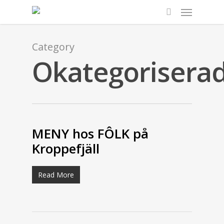
Menu
Skip
to
search
main
content
Category
Okategorisera
MENY hos FÔLK på
Kroppefjäll
Read More