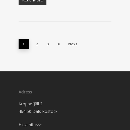
1
2
3
4
Next
Adress
Kroppefjäll 2
464 50 Dals Rostock
Hitta hit >>>