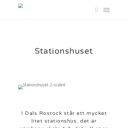
Skip
Menu
to
search
main
content
Stationshuset
I Dals Rostock står ett mycket
litet stationshus, det är