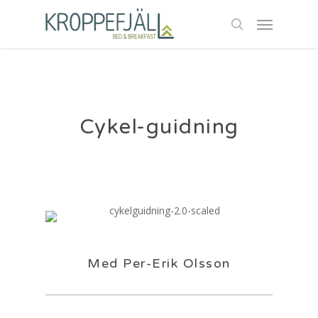
Skip
Menu
to
search
main
content
Cykel-guidning
Med Per-Erik Olsson