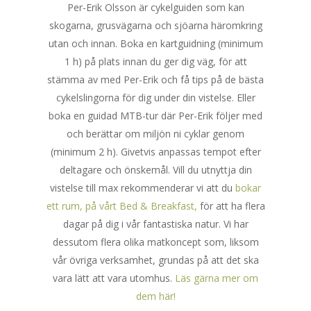
Per-Erik Olsson är cykelguiden som kan
skogarna, grusvägarna och sjöarna häromkring
utan och innan. Boka en kartguidning (minimum
1 h) på plats innan du ger dig väg, för att
stämma av med Per-Erik och få tips på de bästa
cykelslingorna för dig under din vistelse. Eller
boka en guidad MTB-tur där Per-Erik följer med
och berättar om miljön ni cyklar genom
(minimum 2 h). Givetvis anpassas tempot efter
deltagare och önskemål. Vill du utnyttja din
vistelse till max rekommenderar vi att du
bokar
ett rum, på vårt Bed & Breakfast,
för att ha flera
dagar på dig i vår fantastiska natur. Vi har
dessutom flera olika matkoncept som, liksom
vår övriga verksamhet, grundas på att det ska
vara lätt att vara utomhus.
Läs gärna mer om
dem här!